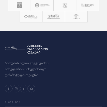
ბათუმის ილია ჭავჭავაძის
სახელობის სახელმწიფო
დრამატული თეატრი
ᲜᲐᲕᲘᲒᲐᲪᲘᲐ