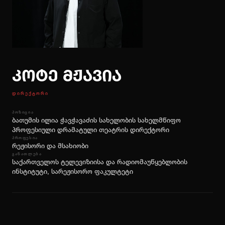
ᲡᲘᲐᲮᲚᲔᲔᲑᲘ
ᲙᲝᲜᲢᲐᲥᲢᲘ
ქართ
ENG
კოტე მჟავია
ᲑᲘᲚᲔᲗᲘᲡ ᲨᲔᲫᲔᲜᲐ
ᲓᲘᲠᲔᲥᲢᲝᲠᲘ
ᲞᲝᲖᲘᲪᲘᲐ
ბათუმის ილია ჭავჭავაძის სახელობის სახელმწიფო
პროფესიული დრამატული თეატრის დირექტორი
ᲞᲠᲝᲤᲔᲡᲘᲐ
რეჟისორი და მსახიობი
ᲒᲐᲜᲐᲗᲚᲔᲑᲐ
საქართველოს ტელევიზიისა და რადიომაუწყებლობის
ინსტიტუტი, სარეჟისორო ფაკულტეტი