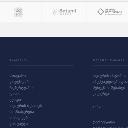
ᲜᲐᲕᲘᲒᲐᲪᲘᲐ
ᲗᲔᲐᲢᲠᲘᲡ ᲨᲔᲡᲐᲮᲔᲑ
მთავარი
თეატრის ისტორია
კალენდარი
სპექტაკლოგრაფია
რეპერტუარი
მუზეუმის შესახებ
დასი
გალერეა
გუნდი
თეატრის შესახებ
ᲒᲣᲜᲓᲘ
მომსახურება
სიახლეები
დირექტორი
კონტაქტი