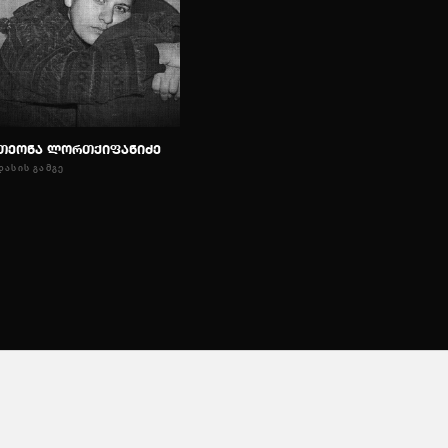
თეონა ლორთქიფანიძე
ᲓᲐᲡᲘᲡ ᲒᲐᲛᲒᲔ