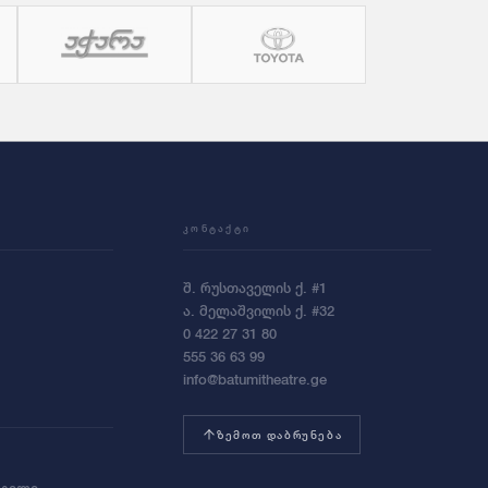
ᲙᲝᲜᲢᲐᲥᲢᲘ
შ. რუსთაველის ქ. #1
ა. მელაშვილის ქ. #32
0 422 27 31 80
555 36 63 99
info@batumitheatre.ge
ᲖᲔᲛᲝᲗ ᲓᲐᲑᲠᲣᲜᲔᲑᲐ