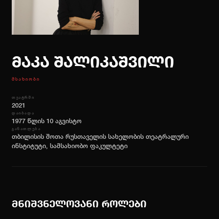
ᲡᲘᲐᲮᲚᲔᲔᲑᲘ
ᲙᲝᲜᲢᲐᲥᲢᲘ
ქართ
ENG
მაკა შალიკაშვილი
ᲑᲘᲚᲔᲗᲘᲡ ᲨᲔᲫᲔᲜᲐ
ᲛᲡᲐᲮᲘᲝᲑᲘ
ᲗᲔᲐᲢᲠᲨᲘ
2021
ᲓᲐᲘᲑᲐᲓᲐ
1977 წლის 10 აგვისტო
ᲒᲐᲜᲐᲗᲚᲔᲑᲐ
თბილისის შოთა რუსთაველის სახელობის თეატრალური
ინსტიტუტი, სამსახიობო ფაკულტეტი
მნიშვნელოვანი როლები