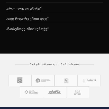
„ერთი ლეღვი გზაზე“
„თვე როგორც ერთი დღე“
„ჩაისუნთქე ამოისუნთქე“
ᲞᲐᲠᲢᲜᲘᲝᲠᲔᲑᲘ ᲓᲐ ᲡᲞᲝᲜᲡᲝᲠᲔᲑᲘ