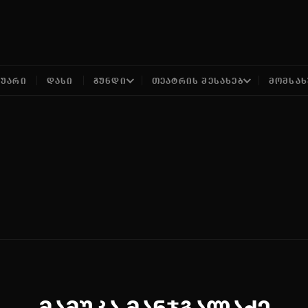
ᲢᲣᲐᲠᲘ
ᲓᲐᲡᲘ
ᲒᲣᲜᲓᲘ
ᲗᲔᲐᲢᲠᲘᲡ ᲨᲔᲡᲐᲮᲔᲑ
ᲛᲝᲛᲡᲐᲮ