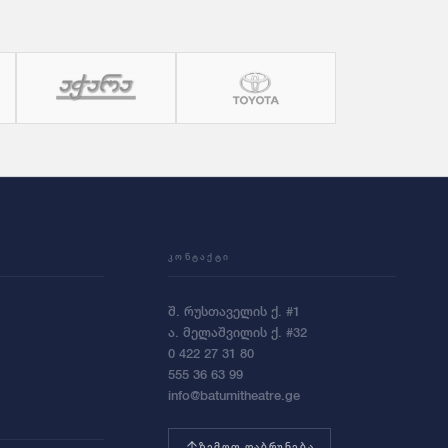
ᲙᲝᲜᲢᲐᲥᲢᲘ
შ. რუსთაველის ქ. #1
ა. მელაშვილის ქ. #32
0 422 27 31 80
555 36 63 99
info@batumitheatre.ge
ᲖᲔᲛᲝᲗ ᲓᲐᲑᲠᲣᲜᲔᲑᲐ