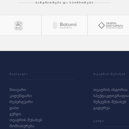
ᲞᲐᲠᲢᲜᲘᲝᲠᲔᲑᲘ ᲓᲐ ᲡᲞᲝᲜᲡᲝᲠᲔᲑᲘ
ᲜᲐᲕᲘᲒᲐᲪᲘᲐ
ᲗᲔᲐᲢᲠᲘᲡ ᲨᲔᲡᲐᲮᲔᲑ
მთავარი
თეატრის ისტორია
კალენდარი
სპექტაკლოგრაფია
რეპერტუარი
მუზეუმის შესახებ
დასი
გალერეა
გუნდი
თეატრის შესახებ
ᲒᲣᲜᲓᲘ
მომსახურება