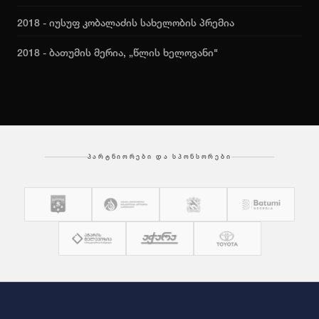
2018 - იუსუფ კობალაძის სახელობის პრემია
2018 - ბათუმის მერია, „წლის ხელოვანი"
ᲞᲐᲠᲢᲜᲘᲝᲠᲔᲑᲘ ᲓᲐ ᲡᲞᲝᲜᲡᲝᲠᲔᲑᲘ