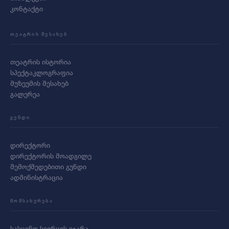
კონტაქტი
ᲗᲔᲐᲢᲠᲘᲡ ᲨᲔᲡᲐᲮᲔᲑ
თეატრის ისტორია
სპექტაკლოგრაფია
მუზეუმის შესახებ
გალერეა
ᲒᲣᲜᲓᲘ
დირექტორი
დირექტორის მოადგილე
შემოქმედებითი გუნდი
ადმინისტრაცია
ᲛᲝᲛᲡᲐᲮᲣᲠᲔᲑᲐ
სასცენო სივრცის იჯარა