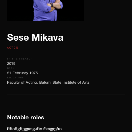
NEWS
CONTACT
ქართ
ENG
Sese Mikava
BUY TICKETS
ACTOR
IN THE THEATER
2018
BORN
21 February 1975
EDUCATION
Faculty of Acting, Batumi State Institute of Arts
Notable roles
მნიშვნელოვანი როლები