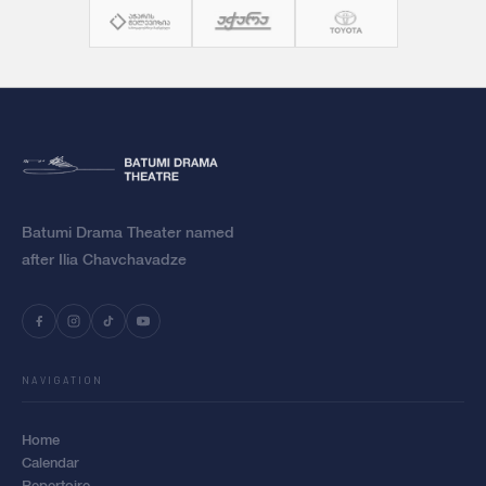
Batumi Drama Theater named
after Ilia Chavchavadze
NAVIGATION
Home
Calendar
Repertoire