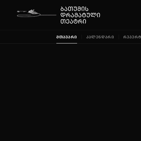
ᲛᲗᲐᲕᲐᲠᲘ
ᲙᲐᲚᲔᲜᲓᲐᲠᲘ
ᲠᲔᲞᲔᲠ