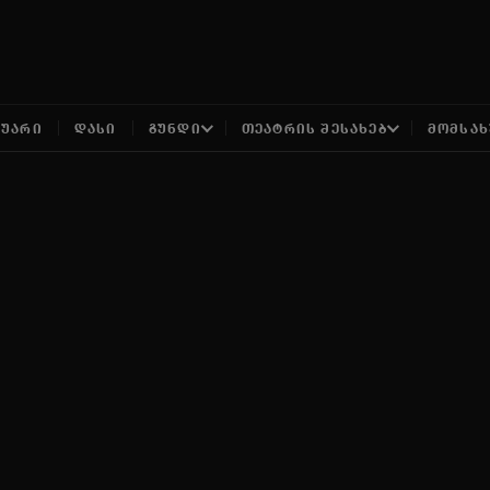
ᲢᲣᲐᲠᲘ
ᲓᲐᲡᲘ
ᲒᲣᲜᲓᲘ
ᲗᲔᲐᲢᲠᲘᲡ ᲨᲔᲡᲐᲮᲔᲑ
ᲛᲝᲛᲡᲐᲮ